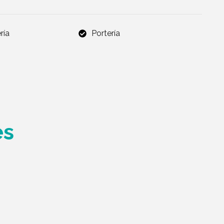
ría
Portería
es