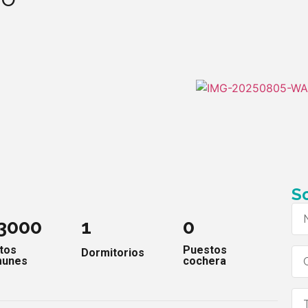
So
 3000
1
0
tos
Puestos
Dormitorios
unes
cochera