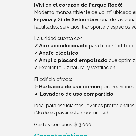
¡Viví en el corazón de Parque Rodó!
Moderno monoambiente de 40 m² ubicado e
España y 21 de Setiembre
, una de las zon
facultades, servicios, transporte y espacios v
La unidad cuenta con:
✔
Aire acondicionado
para tu confort todo 
✔
Anafe eléctrico
✔
Amplio placard empotrado
que optimiza
✔ Excelente luz natural y ventilación
El edificio ofrece:
✨
Barbacoa de uso común
para reuniones
🧺
Lavadero de uso compartido
Ideal para estudiantes, jóvenes profesionale
¡No dejes pasar esta oportunidad!
Gastos comunes: $ 3.000