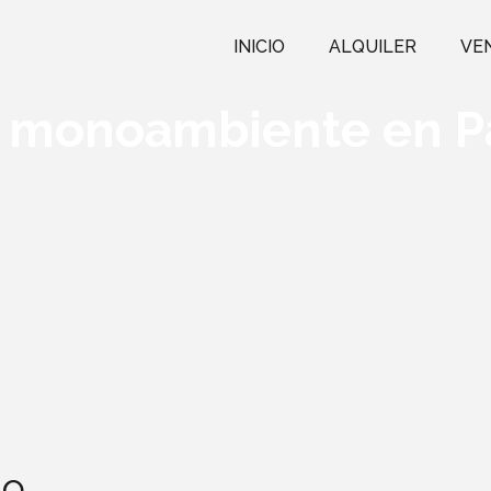
INICIO
ALQUILER
VE
e monoambiente en 
do