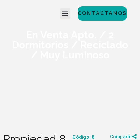
CONTACTANOS
En Venta Apto. / 2
Dormitorios / Reciclado
/ Muy Luminoso
Propiedad 8
Compartir
Código: 8