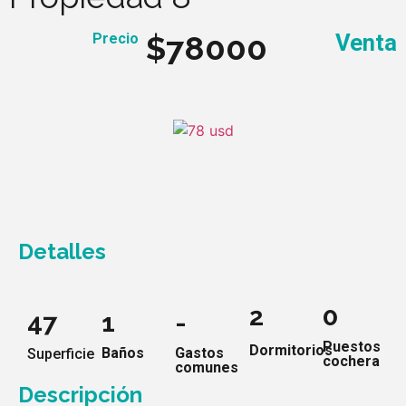
$78000
Venta
Precio
Detalles
2
0
47
1
-
Puestos
Dormitorios
Baños
Gastos
Superficie
cochera
comunes
Descripción